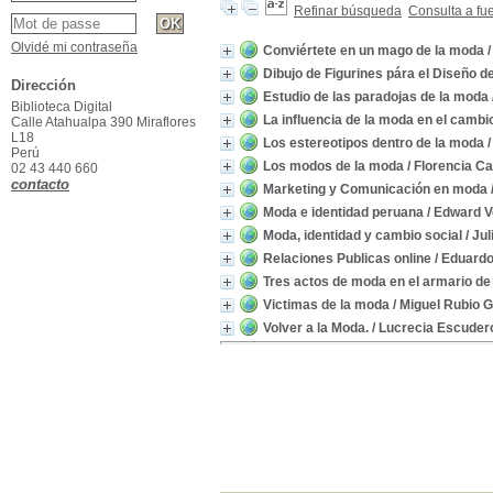
Refinar búsqueda
Consulta a fu
Olvidé mi contraseña
Conviértete en un mago de la moda
/
Dibujo de Figurines pára el Diseño 
Dirección
Estudio de las paradojas de la moda
Biblioteca Digital
La influencia de la moda en el cambio
Calle Atahualpa 390 Miraflores
L18
Los estereotipos dentro de la moda
/
Perú
Los modos de la moda
/ Florencia C
02 43 440 660
contacto
Marketing y Comunicación en moda
Moda e identidad peruana
/ Edward 
Moda, identidad y cambio social
/ Jul
Relaciones Publicas online
/ Eduardo
Tres actos de moda en el armario de
Victimas de la moda
/ Miguel Rubio 
Volver a la Moda.
/ Lucrecia Escuder