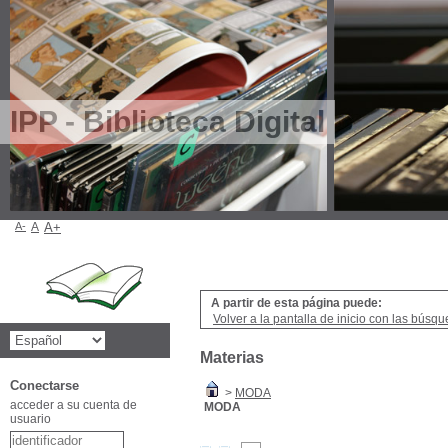
IPP - Biblioteca Digital
A-
A
A+
A partir de esta página puede:
Volver a la pantalla de inicio con las búsqu
Materias
Conectarse
>
MODA
acceder a su cuenta de
MODA
usuario