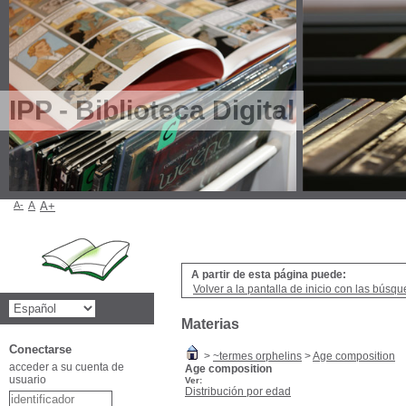
IPP - Biblioteca Digital
A-
A
A+
A partir de esta página puede:
Volver a la pantalla de inicio con las búsqu
Materias
Conectarse
>
~termes orphelins
>
Age composition
acceder a su cuenta de
Age composition
usuario
Ver:
Distribución por edad