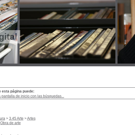
gital
e esta página puede:
a pantalla de inicio con las búsquedas...
ura
>
3.45 Arte
>
Artes
Obra de arte