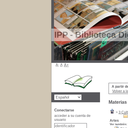
IPP - Biblioteca Di
A-
A
A+
A partir d
Volver a l
Materias
Conectarse
>
3 Cult
acceder a su cuenta de
usuario
Artes
Ver también: