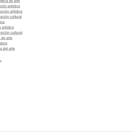
oteca de arte
ión artística
ción artística
ación cultural
ica
o artístico
ición cultural
 de arte
atura
a del arte
a