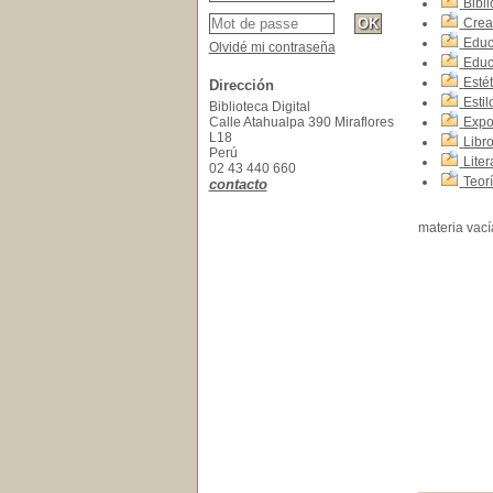
Bibli
Creac
Educa
Olvidé mi contraseña
Educ
Estét
Dirección
Estil
Biblioteca Digital
Calle Atahualpa 390 Miraflores
Expos
L18
Libro
Perú
Liter
02 43 440 660
Teorí
contacto
materia vací