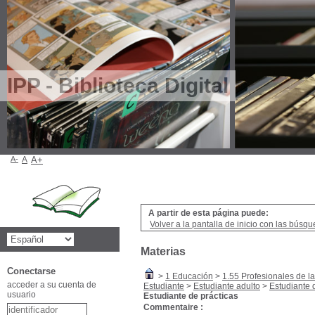
IPP - Biblioteca Digital
A-
A
A+
A partir de esta página puede:
Volver a la pantalla de inicio con las búsqu
Materias
Conectarse
>
1 Educación
>
1.55 Profesionales de l
acceder a su cuenta de
Estudiante
>
Estudiante adulto
>
Estudiante 
usuario
Estudiante de prácticas
Commentaire :