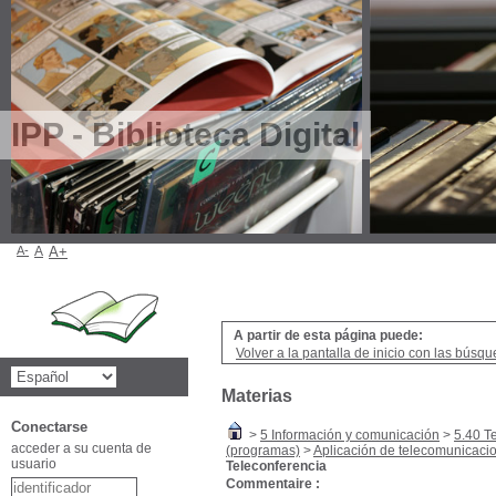
IPP - Biblioteca Digital
A-
A
A+
A partir de esta página puede:
Volver a la pantalla de inicio con las búsqu
Materias
Conectarse
>
5 Información y comunicación
>
5.40 T
acceder a su cuenta de
(programas)
>
Aplicación de telecomunicaci
usuario
Teleconferencia
Commentaire :