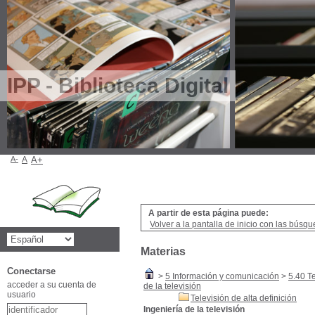
IPP - Biblioteca Digital
A-
A
A+
A partir de esta página puede:
Volver a la pantalla de inicio con las búsqu
Materias
Conectarse
>
5 Información y comunicación
>
5.40 T
acceder a su cuenta de
de la televisión
usuario
Televisión de alta definición
Ingeniería de la televisión