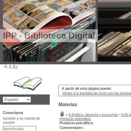
IPP - Biblioteca Digital
A-
A
A+
A partir de esta página puede:
Volver a la pantalla de inicio con las búsqu
Materias
Conectarse
>
6 Política, derecho y economía
>
6.55 
acceder a su cuenta de
Producto petrolífero
usuario
Producto petrolífero
Commentaire :