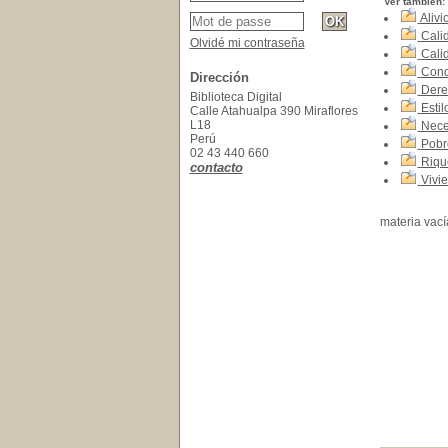
Ver también:
Alivi
Cali
Olvidé mi contraseña
Cali
Cond
Dirección
Dere
Biblioteca Digital
Estil
Calle Atahualpa 390 Miraflores
L18
Nece
Perú
Pobr
02 43 440 660
Riqu
contacto
Vivi
materia vací