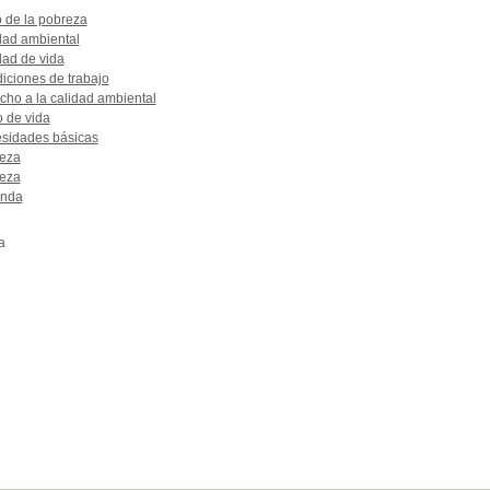
o de la pobreza
dad ambiental
dad de vida
iciones de trabajo
cho a la calidad ambiental
o de vida
sidades básicas
eza
eza
enda
a