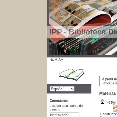
IPP - Biblioteca Di
A-
A
A+
A partir d
Volver a l
Materias
Conectarse
>
6 Polí
acceder a su cuenta de
usuario
Condicione