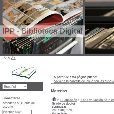
IPP - Biblioteca Digital
A-
A
A+
A partir de esta página puede:
Volver a la pantalla de inicio con las búsqu
Materias
Conectarse
>
1 Educación
>
1.65 Evaluación de la 
acceder a su cuenta de
Grado de doctor
usuario
Synonymes
Ph.D. degrees
Ver también: