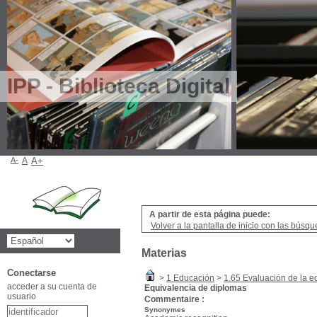
IPP - Biblioteca Digital
A-
A
A+
A partir de esta página puede:
Volver a la pantalla de inicio con las búsqu
Materias
Conectarse
>
1 Educación
>
1.65 Evaluación de la 
acceder a su cuenta de
Equivalencia de diplomas
usuario
Commentaire :
Synonymes