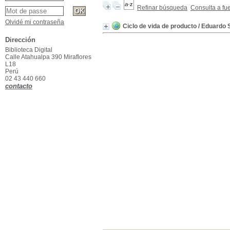
Refinar búsqueda
Consulta a fu
Olvidé mi contraseña
Ciclo de vida de producto
/ Eduardo 
Dirección
Biblioteca Digital
Calle Atahualpa 390 Miraflores
L18
Perú
02 43 440 660
contacto