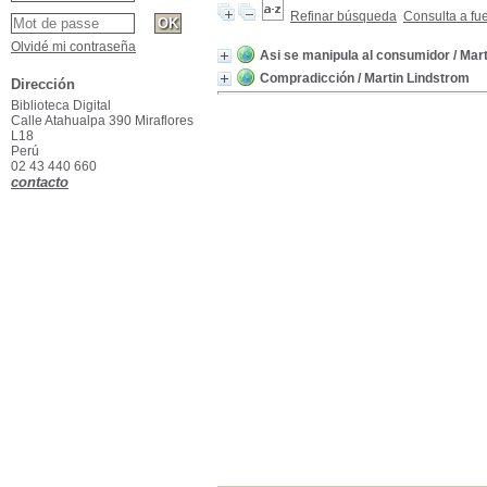
Refinar búsqueda
Consulta a fu
Olvidé mi contraseña
Asi se manipula al consumidor
/ Mar
Compradicción
/ Martin Lindstrom
Dirección
Biblioteca Digital
Calle Atahualpa 390 Miraflores
L18
Perú
02 43 440 660
contacto