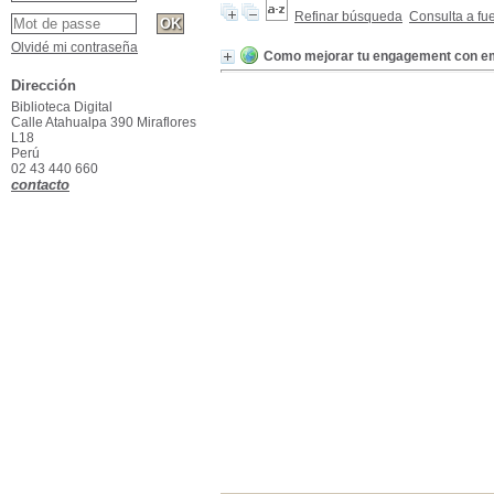
Refinar búsqueda
Consulta a fu
Olvidé mi contraseña
Como mejorar tu engagement con em
Dirección
Biblioteca Digital
Calle Atahualpa 390 Miraflores
L18
Perú
02 43 440 660
contacto