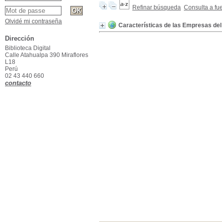
Refinar búsqueda
Consulta a fu
Olvidé mi contraseña
Características de las Empresas de
Dirección
Biblioteca Digital
Calle Atahualpa 390 Miraflores
L18
Perú
02 43 440 660
contacto