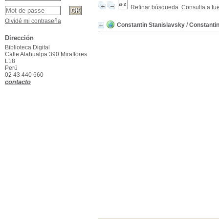
Refinar búsqueda
Consulta a fu
Olvidé mi contraseña
Constantin Stanislavsky
/ Constanti
Dirección
Biblioteca Digital
Calle Atahualpa 390 Miraflores
L18
Perú
02 43 440 660
contacto