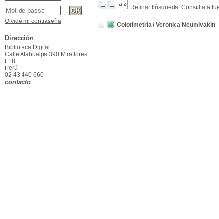
Refinar búsqueda
Consulta a fu
Olvidé mi contraseña
Colorimetria
/ Verónica Neumivakin
Dirección
Biblioteca Digital
Calle Atahualpa 390 Miraflores
L18
Perú
02 43 440 660
contacto