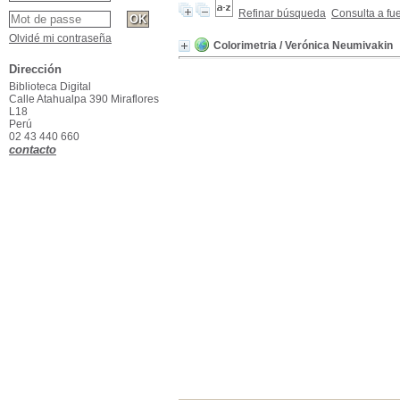
Refinar búsqueda
Consulta a fu
Olvidé mi contraseña
Colorimetria
/ Verónica Neumivakin
Dirección
Biblioteca Digital
Calle Atahualpa 390 Miraflores
L18
Perú
02 43 440 660
contacto