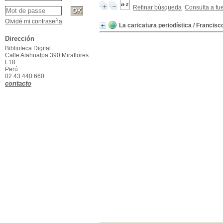
Refinar búsqueda
Consulta a fu
Olvidé mi contraseña
La caricatura periodística
/ Francisco
Dirección
Biblioteca Digital
Calle Atahualpa 390 Miraflores
L18
Perú
02 43 440 660
contacto