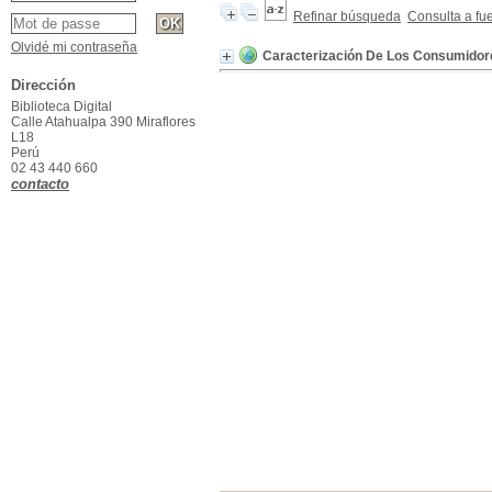
Refinar búsqueda
Consulta a fu
Olvidé mi contraseña
Caracterización De Los Consumido
Dirección
Biblioteca Digital
Calle Atahualpa 390 Miraflores
L18
Perú
02 43 440 660
contacto