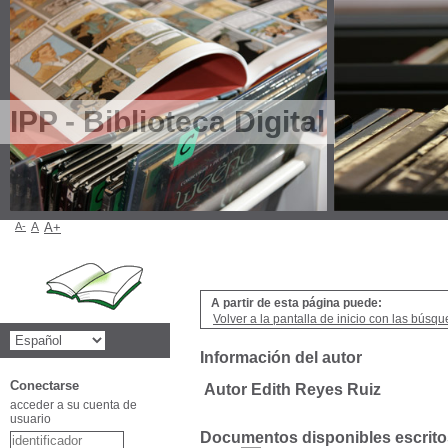
IPP - Biblioteca Digital
A-
A
A+
A partir de esta página puede:
Volver a la pantalla de inicio con las búsqu
Información del autor
Conectarse
Autor Edith Reyes Ruiz
acceder a su cuenta de
usuario
Documentos disponibles escritos