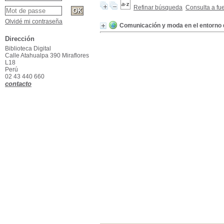
Refinar búsqueda
Consulta a fu
Olvidé mi contraseña
Comunicación y moda en el entorno d
Dirección
Biblioteca Digital
Calle Atahualpa 390 Miraflores
L18
Perú
02 43 440 660
contacto